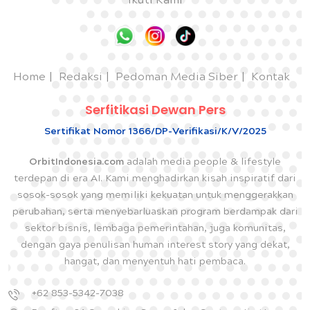
Ikuti Kami
Home
Redaksi
Pedoman Media Siber
Kontak
Serfitikasi Dewan Pers
Sertifikat Nomor 1366/DP-Verifikasi/K/V/2025
OrbitIndonesia.com
adalah media people & lifestyle
terdepan di era AI. Kami menghadirkan kisah inspiratif dari
sosok-sosok yang memiliki kekuatan untuk menggerakkan
perubahan, serta menyebarluaskan program berdampak dari
sektor bisnis, lembaga pemerintahan, juga komunitas,
dengan gaya penulisan human interest story yang dekat,
hangat, dan menyentuh hati pembaca.
+62 853-5342-7038