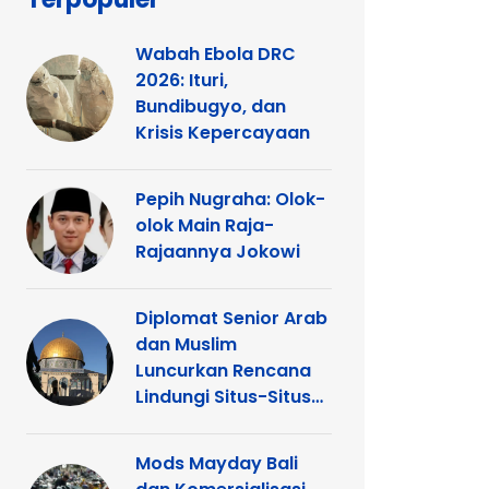
Wabah Ebola DRC
2026: Ituri,
Bundibugyo, dan
Krisis Kepercayaan
Pepih Nugraha: Olok-
olok Main Raja-
Rajaannya Jokowi
Diplomat Senior Arab
dan Muslim
Luncurkan Rencana
Lindungi Situs-Situs
Keagamaan Islam
dan Kristen di
Mods Mayday Bali
Yerusalem