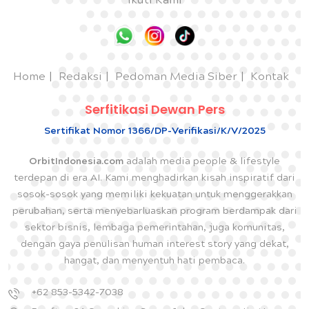
Ikuti Kami
Home
Redaksi
Pedoman Media Siber
Kontak
Serfitikasi Dewan Pers
Sertifikat Nomor 1366/DP-Verifikasi/K/V/2025
OrbitIndonesia.com
adalah media people & lifestyle
terdepan di era AI. Kami menghadirkan kisah inspiratif dari
sosok-sosok yang memiliki kekuatan untuk menggerakkan
perubahan, serta menyebarluaskan program berdampak dari
sektor bisnis, lembaga pemerintahan, juga komunitas,
dengan gaya penulisan human interest story yang dekat,
hangat, dan menyentuh hati pembaca.
+62 853-5342-7038