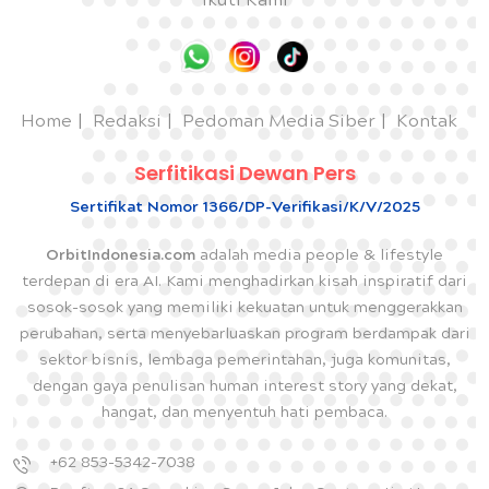
Ikuti Kami
Home
Redaksi
Pedoman Media Siber
Kontak
Serfitikasi Dewan Pers
Sertifikat Nomor 1366/DP-Verifikasi/K/V/2025
OrbitIndonesia.com
adalah media people & lifestyle
terdepan di era AI. Kami menghadirkan kisah inspiratif dari
sosok-sosok yang memiliki kekuatan untuk menggerakkan
perubahan, serta menyebarluaskan program berdampak dari
sektor bisnis, lembaga pemerintahan, juga komunitas,
dengan gaya penulisan human interest story yang dekat,
hangat, dan menyentuh hati pembaca.
+62 853-5342-7038