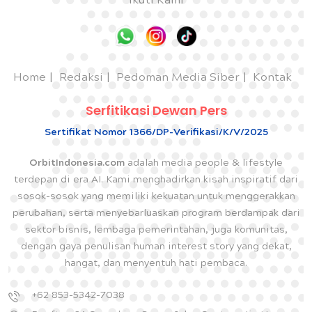
Ikuti Kami
Home
Redaksi
Pedoman Media Siber
Kontak
Serfitikasi Dewan Pers
Sertifikat Nomor 1366/DP-Verifikasi/K/V/2025
OrbitIndonesia.com
adalah media people & lifestyle
terdepan di era AI. Kami menghadirkan kisah inspiratif dari
sosok-sosok yang memiliki kekuatan untuk menggerakkan
perubahan, serta menyebarluaskan program berdampak dari
sektor bisnis, lembaga pemerintahan, juga komunitas,
dengan gaya penulisan human interest story yang dekat,
hangat, dan menyentuh hati pembaca.
+62 853-5342-7038