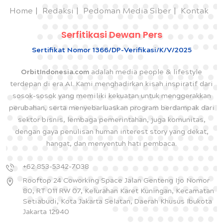
Home
Redaksi
Pedoman Media Siber
Kontak
Serfitikasi Dewan Pers
Sertifikat Nomor 1366/DP-Verifikasi/K/V/2025
OrbitIndonesia.com
adalah media people & lifestyle
terdepan di era AI. Kami menghadirkan kisah inspiratif dari
sosok-sosok yang memiliki kekuatan untuk menggerakkan
perubahan, serta menyebarluaskan program berdampak dari
sektor bisnis, lembaga pemerintahan, juga komunitas,
dengan gaya penulisan human interest story yang dekat,
hangat, dan menyentuh hati pembaca.
+62 853-5342-7038
Rooftop 24 Coworking Space Jalan Genteng Ijo Nomor
80, RT 011 RW 07, Kelurahan Karet Kuningan, Kecamatan
Setiabudi, Kota Jakarta Selatan, Daerah Khusus Ibukota
Jakarta 12940