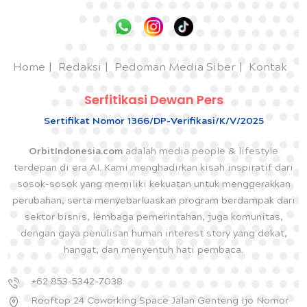
Home
Redaksi
Pedoman Media Siber
Kontak
Serfitikasi Dewan Pers
Sertifikat Nomor 1366/DP-Verifikasi/K/V/2025
OrbitIndonesia.com
adalah media people & lifestyle
terdepan di era AI. Kami menghadirkan kisah inspiratif dari
sosok-sosok yang memiliki kekuatan untuk menggerakkan
perubahan, serta menyebarluaskan program berdampak dari
sektor bisnis, lembaga pemerintahan, juga komunitas,
dengan gaya penulisan human interest story yang dekat,
hangat, dan menyentuh hati pembaca.
+62 853-5342-7038
Rooftop 24 Coworking Space Jalan Genteng Ijo Nomor