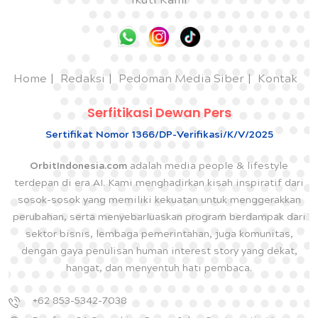
Ikuti Kami
Home
Redaksi
Pedoman Media Siber
Kontak
Serfitikasi Dewan Pers
Sertifikat Nomor 1366/DP-Verifikasi/K/V/2025
OrbitIndonesia.com
adalah media people & lifestyle
terdepan di era AI. Kami menghadirkan kisah inspiratif dari
sosok-sosok yang memiliki kekuatan untuk menggerakkan
perubahan, serta menyebarluaskan program berdampak dari
sektor bisnis, lembaga pemerintahan, juga komunitas,
dengan gaya penulisan human interest story yang dekat,
hangat, dan menyentuh hati pembaca.
+62 853-5342-7038