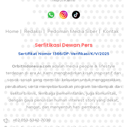
Ikuti Kami
Home
Redaksi
Pedoman Media Siber
Kontak
Serfitikasi Dewan Pers
Sertifikat Nomor 1366/DP-Verifikasi/K/V/2025
OrbitIndonesia.com
adalah media people & lifestyle
terdepan di era AI. Kami menghadirkan kisah inspiratif dari
sosok-sosok yang memiliki kekuatan untuk menggerakkan
perubahan, serta menyebarluaskan program berdampak dari
sektor bisnis, lembaga pemerintahan, juga komunitas,
dengan gaya penulisan human interest story yang dekat,
hangat, dan menyentuh hati pembaca.
+62 853-5342-7038