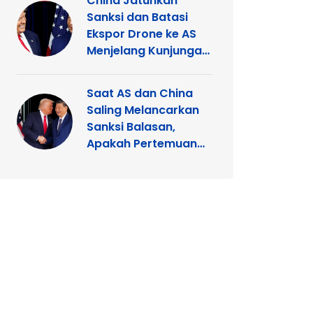
China Jatuhkan
Sanksi dan Batasi
Ekspor Drone ke AS
Menjelang Kunjungan
Xi Jinping
Saat AS dan China
Saling Melancarkan
Sanksi Balasan,
Apakah Pertemuan
Trump dengan Xi
Terancam?