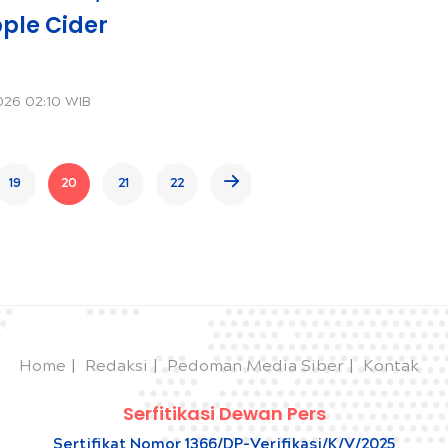
ple Cider
026 02:10 WIB
19
20
21
22
Home
Redaksi
Pedoman Media Siber
Kontak
Serfitikasi Dewan Pers
Sertifikat Nomor 1366/DP-Verifikasi/K/V/2025