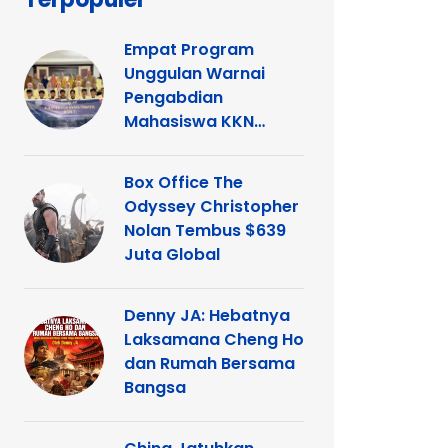
Empat Program
Unggulan Warnai
Pengabdian
Mahasiswa KKN
Tematik UNP di
Kelurahan Ganting
Box Office The
Odyssey Christopher
Nolan Tembus $639
Juta Global
Denny JA: Hebatnya
Laksamana Cheng Ho
dan Rumah Bersama
Bangsa