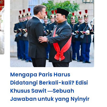
Mengapa Paris Harus
Didatangi Berkali-kali? Edisi
Khusus Sawit ―Sebuah
Jawaban untuk yang Nyinyir