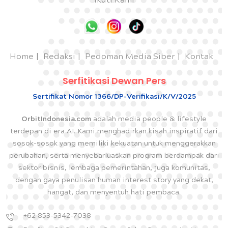
Ikuti Kami
Home
Redaksi
Pedoman Media Siber
Kontak
Serfitikasi Dewan Pers
Sertifikat Nomor 1366/DP-Verifikasi/K/V/2025
OrbitIndonesia.com
adalah media people & lifestyle
terdepan di era AI. Kami menghadirkan kisah inspiratif dari
sosok-sosok yang memiliki kekuatan untuk menggerakkan
perubahan, serta menyebarluaskan program berdampak dari
sektor bisnis, lembaga pemerintahan, juga komunitas,
dengan gaya penulisan human interest story yang dekat,
hangat, dan menyentuh hati pembaca.
+62 853-5342-7038