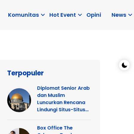
Komunitas
Hot Event
Opini
News
Terpopuler
Diplomat Senior Arab
dan Muslim
Luncurkan Rencana
Lindungi Situs-Situs
Keagamaan Islam
dan Kristen di
Box Office The
Yerusalem