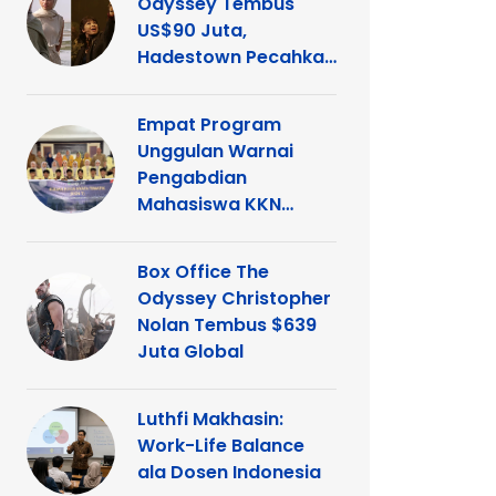
Odyssey Tembus
US$90 Juta,
Hadestown Pecahkan
Rekor
Empat Program
Unggulan Warnai
Pengabdian
Mahasiswa KKN
Tematik UNP di
Kelurahan Ganting
Box Office The
Odyssey Christopher
Nolan Tembus $639
Juta Global
Luthfi Makhasin:
Work-Life Balance
ala Dosen Indonesia