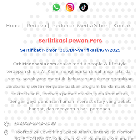
Home
Redaksi
Pedoman Media Siber
Kontak
Serfitikasi Dewan Pers
Sertifikat Nomor 1366/DP-Verifikasi/K/V/2025
OrbitIndonesia.com
adalah media people & lifestyle
terdepan di era AI. Kami menghadirkan kisah inspiratif dari
sosok-sosok yang memiliki kekuatan untuk menggerakkan
perubahan, serta menyebarluaskan program berdampak dari
sektor bisnis, lembaga pemerintahan, juga komunitas,
dengan gaya penulisan human interest story yang dekat,
hangat, dan menyentuh hati pembaca.
+62 853-5342-7038
Rooftop 24 Coworking Space Jalan Genteng Ijo Nomor
80, RT 011 RW 07, Kelurahan Karet Kuningan, Kecamatan