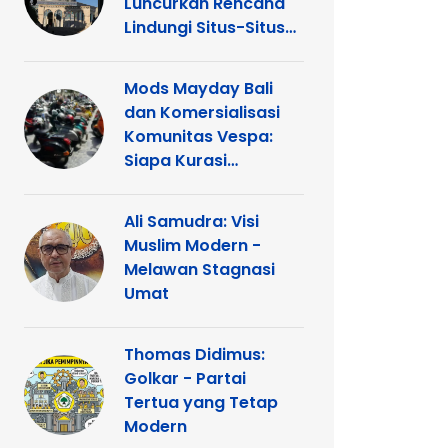
Luncurkan Rencana
Lindungi Situs-Situs
Keagamaan Islam
dan Kristen di
Mods Mayday Bali
Yerusalem
dan Komersialisasi
Komunitas Vespa:
Siapa Kurasi
Panggung
Ali Samudra: Visi
Muslim Modern -
Melawan Stagnasi
Umat
Thomas Didimus:
Golkar - Partai
Tertua yang Tetap
Modern