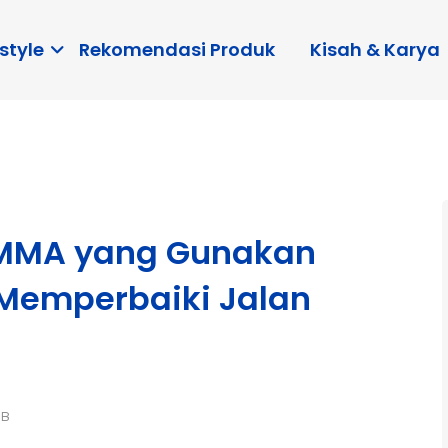
style
Rekomendasi Produk
Kisah & Karya
t MMA yang Gunakan
 Memperbaiki Jalan
IB