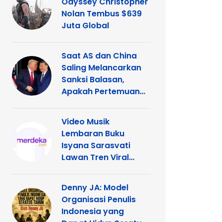
Odyssey Christopher
Nolan Tembus $639
Juta Global
Saat AS dan China
Saling Melancarkan
Sanksi Balasan,
Apakah Pertemuan
Trump dengan Xi
Terancam?
Video Musik
Lembaran Buku
Isyana Sarasvati
Lawan Tren Viral
TikTok
Denny JA: Model
Organisasi Penulis
Indonesia yang