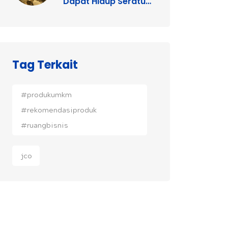
Dapat Hidup Seratus
Tahun
Tag Terkait
#produkumkm
#rekomendasiproduk
#ruangbisnis
jco