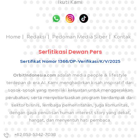
Ikuti Kami
Home
Redaksi
Pedoman Media Siber
Kontak
Serfitikasi Dewan Pers
Sertifikat Nomor 1366/DP-Verifikasi/K/V/2025
OrbitIndonesia.com
adalah media people & lifestyle
terdepan di era AI. Kami menghadirkan kisah inspiratif dari
sosok-sosok yang memiliki kekuatan untuk menggerakkan
perubahan, serta menyebarluaskan program berdampak dari
sektor bisnis, lembaga pemerintahan, juga komunitas,
dengan gaya penulisan human interest story yang dekat,
hangat, dan menyentuh hati pembaca.
+62 853-5342-7038