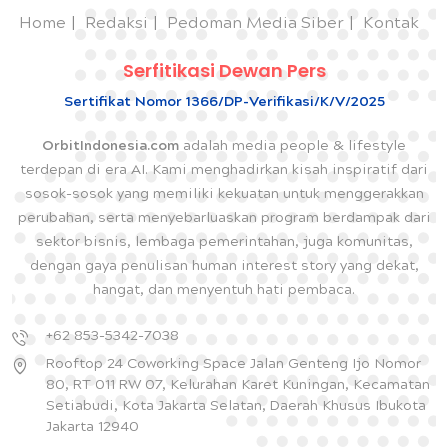
Home
Redaksi
Pedoman Media Siber
Kontak
Serfitikasi Dewan Pers
Sertifikat Nomor 1366/DP-Verifikasi/K/V/2025
OrbitIndonesia.com
adalah media people & lifestyle
terdepan di era AI. Kami menghadirkan kisah inspiratif dari
sosok-sosok yang memiliki kekuatan untuk menggerakkan
perubahan, serta menyebarluaskan program berdampak dari
sektor bisnis, lembaga pemerintahan, juga komunitas,
dengan gaya penulisan human interest story yang dekat,
hangat, dan menyentuh hati pembaca.
+62 853-5342-7038
Rooftop 24 Coworking Space Jalan Genteng Ijo Nomor
80, RT 011 RW 07, Kelurahan Karet Kuningan, Kecamatan
Setiabudi, Kota Jakarta Selatan, Daerah Khusus Ibukota
Jakarta 12940