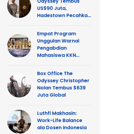
Odyssey Tembus
US$90 Juta,
Hadestown Pecahkan
Rekor
Empat Program
Unggulan Warnai
Pengabdian
Mahasiswa KKN
Tematik UNP di
Kelurahan Ganting
Box Office The
Odyssey Christopher
Nolan Tembus $639
Juta Global
Luthfi Makhasin:
Work-Life Balance
ala Dosen Indonesia