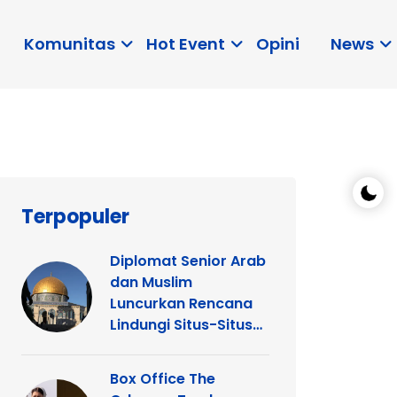
Komunitas
Hot Event
Opini
News
Terpopuler
Diplomat Senior Arab
dan Muslim
Luncurkan Rencana
Lindungi Situs-Situs
Keagamaan Islam
dan Kristen di
Box Office The
Yerusalem