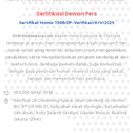
Serfitikasi Dewan Pers
Sertifikat Nomor 1366/DP-Verifikasi/K/V/2025
OrbitIndonesia.com
adalah media people & lifestyle
terdepan di era AI. Kami menghadirkan kisah inspiratif dari
sosok-sosok yang memiliki kekuatan untuk menggerakkan
perubahan, serta menyebarluaskan program berdampak dari
sektor bisnis, lembaga pemerintahan, juga komunitas,
dengan gaya penulisan human interest story yang dekat,
hangat, dan menyentuh hati pembaca.
+62 853-5342-7038
Rooftop 24 Coworking Space Jalan Genteng Ijo Nomor
80, RT 011 RW 07, Kelurahan Karet Kuningan, Kecamatan
Setiabudi, Kota Jakarta Selatan, Daerah Khusus Ibukota
Jakarta 12940