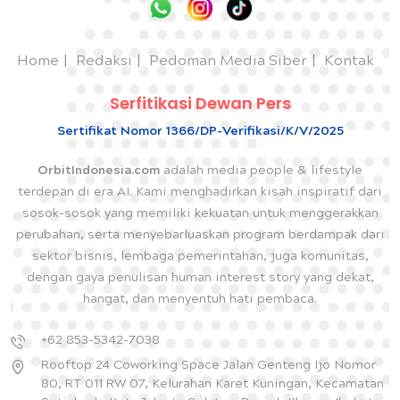
Home
Redaksi
Pedoman Media Siber
Kontak
Serfitikasi Dewan Pers
Sertifikat Nomor 1366/DP-Verifikasi/K/V/2025
OrbitIndonesia.com
adalah media people & lifestyle
terdepan di era AI. Kami menghadirkan kisah inspiratif dari
sosok-sosok yang memiliki kekuatan untuk menggerakkan
perubahan, serta menyebarluaskan program berdampak dari
sektor bisnis, lembaga pemerintahan, juga komunitas,
dengan gaya penulisan human interest story yang dekat,
hangat, dan menyentuh hati pembaca.
+62 853-5342-7038
Rooftop 24 Coworking Space Jalan Genteng Ijo Nomor
80, RT 011 RW 07, Kelurahan Karet Kuningan, Kecamatan