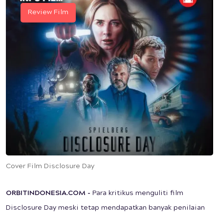
Review Film
Cover Film Disclosure Day
ORBITINDONESIA.COM
-
Para kritikus menguliti film
Disclosure Day meski tetap mendapatkan banyak penilaian