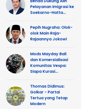
Benda Dukung Alih
Pelayanan Imigrasi ke
Soekarno-Hatta
Demi Kemudahan
Warga
Pepih Nugraha: Olok-
olok Main Raja-
Rajaannya Jokowi
Mods Mayday Bali
dan Komersialisasi
Komunitas Vespa:
Siapa Kurasi
Panggung
Thomas Didimus:
Golkar - Partai
Tertua yang Tetap
Modern