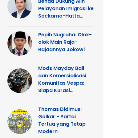
Benda Dukung Alih
Pelayanan Imigrasi ke
Soekarno-Hatta
Demi Kemudahan
Warga
Pepih Nugraha: Olok-
olok Main Raja-
Rajaannya Jokowi
Mods Mayday Bali
dan Komersialisasi
Komunitas Vespa:
Siapa Kurasi
Panggung
Thomas Didimus:
Golkar - Partai
Tertua yang Tetap
Modern