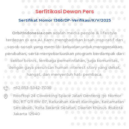
Serfitikasi Dewan Pers
Sertifikat Nomor 1366/DP-Verifikasi/K/V/2025
OrbitIndonesia.com
adalah media people & lifestyle
terdepan di era AI. Kami menghadirkan kisah inspiratif dari
sosok-sosok yang memiliki kekuatan untuk menggerakkan
perubahan, serta menyebarluaskan program berdampak dari
sektor bisnis, lembaga pemerintahan, juga komunitas,
dengan gaya penulisan human interest story yang dekat,
hangat, dan menyentuh hati pembaca.
+62 853-5342-7038
Rooftop 24 Coworking Space Jalan Genteng Ijo Nomor
80, RT 011 RW 07, Kelurahan Karet Kuningan, Kecamatan
Setiabudi, Kota Jakarta Selatan, Daerah Khusus Ibukota
Jakarta 12940