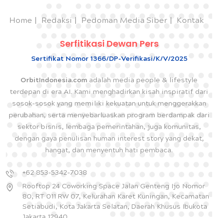
Home
Redaksi
Pedoman Media Siber
Kontak
Serfitikasi Dewan Pers
Sertifikat Nomor 1366/DP-Verifikasi/K/V/2025
OrbitIndonesia.com
adalah media people & lifestyle
terdepan di era AI. Kami menghadirkan kisah inspiratif dari
sosok-sosok yang memiliki kekuatan untuk menggerakkan
perubahan, serta menyebarluaskan program berdampak dari
sektor bisnis, lembaga pemerintahan, juga komunitas,
dengan gaya penulisan human interest story yang dekat,
hangat, dan menyentuh hati pembaca.
+62 853-5342-7038
Rooftop 24 Coworking Space Jalan Genteng Ijo Nomor
80, RT 011 RW 07, Kelurahan Karet Kuningan, Kecamatan
Setiabudi, Kota Jakarta Selatan, Daerah Khusus Ibukota
Jakarta 12940