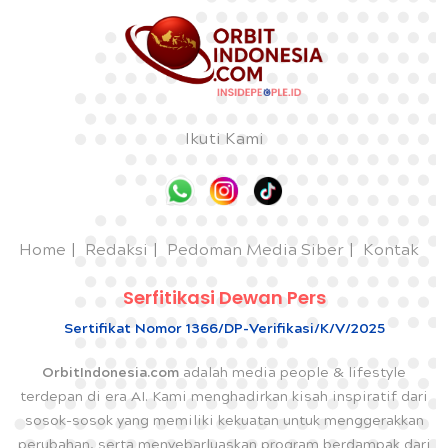
Ikuti Kami
Home
Redaksi
Pedoman Media Siber
Kontak
Serfitikasi Dewan Pers
Sertifikat Nomor 1366/DP-Verifikasi/K/V/2025
OrbitIndonesia.com
adalah media people & lifestyle
terdepan di era AI. Kami menghadirkan kisah inspiratif dari
sosok-sosok yang memiliki kekuatan untuk menggerakkan
perubahan, serta menyebarluaskan program berdampak dari