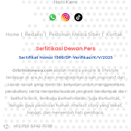
Ikuti Kami
Home
Redaksi
Pedoman Media Siber
Kontak
Serfitikasi Dewan Pers
Sertifikat Nomor 1366/DP-Verifikasi/K/V/2025
OrbitIndonesia.com
adalah media people & lifestyle
terdepan di era AI. Kami menghadirkan kisah inspiratif dari
sosok-sosok yang memiliki kekuatan untuk menggerakkan
perubahan, serta menyebarluaskan program berdampak dari
sektor bisnis, lembaga pemerintahan, juga komunitas,
dengan gaya penulisan human interest story yang dekat,
hangat, dan menyentuh hati pembaca.
+62 853-5342-7038