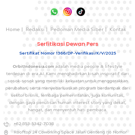
Home
Redaksi
Pedoman Media Siber
Kontak
Serfitikasi Dewan Pers
Sertifikat Nomor 1366/DP-Verifikasi/K/V/2025
OrbitIndonesia.com
adalah media people & lifestyle
terdepan di era AI. Kami menghadirkan kisah inspiratif dari
sosok-sosok yang memiliki kekuatan untuk menggerakkan
perubahan, serta menyebarluaskan program berdampak dari
sektor bisnis, lembaga pemerintahan, juga komunitas,
dengan gaya penulisan human interest story yang dekat,
hangat, dan menyentuh hati pembaca.
+62 853-5342-7038
Rooftop 24 Coworking Space Jalan Genteng Ijo Nomor