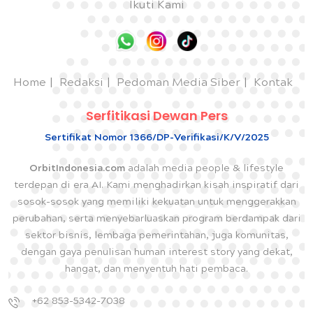
Ikuti Kami
Home
Redaksi
Pedoman Media Siber
Kontak
Serfitikasi Dewan Pers
Sertifikat Nomor 1366/DP-Verifikasi/K/V/2025
OrbitIndonesia.com
adalah media people & lifestyle
terdepan di era AI. Kami menghadirkan kisah inspiratif dari
sosok-sosok yang memiliki kekuatan untuk menggerakkan
perubahan, serta menyebarluaskan program berdampak dari
sektor bisnis, lembaga pemerintahan, juga komunitas,
dengan gaya penulisan human interest story yang dekat,
hangat, dan menyentuh hati pembaca.
+62 853-5342-7038