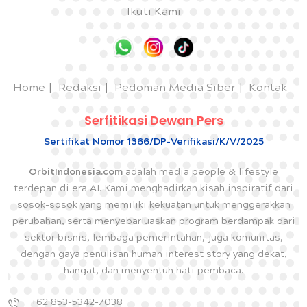
Ikuti Kami
Home
Redaksi
Pedoman Media Siber
Kontak
Serfitikasi Dewan Pers
Sertifikat Nomor 1366/DP-Verifikasi/K/V/2025
OrbitIndonesia.com
adalah media people & lifestyle
terdepan di era AI. Kami menghadirkan kisah inspiratif dari
sosok-sosok yang memiliki kekuatan untuk menggerakkan
perubahan, serta menyebarluaskan program berdampak dari
sektor bisnis, lembaga pemerintahan, juga komunitas,
dengan gaya penulisan human interest story yang dekat,
hangat, dan menyentuh hati pembaca.
+62 853-5342-7038