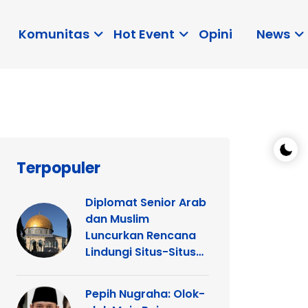
Komunitas
Hot Event
Opini
News
Terpopuler
Diplomat Senior Arab
dan Muslim
Luncurkan Rencana
Lindungi Situs-Situs
Keagamaan Islam
dan Kristen di
Pepih Nugraha: Olok-
Yerusalem