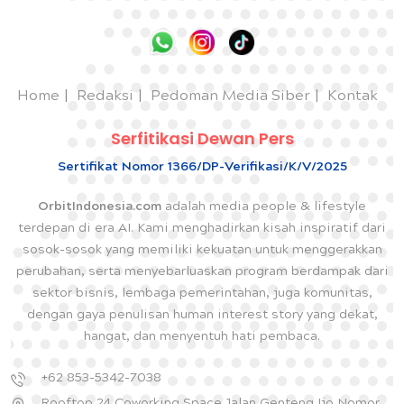
Home
Redaksi
Pedoman Media Siber
Kontak
Serfitikasi Dewan Pers
Sertifikat Nomor 1366/DP-Verifikasi/K/V/2025
OrbitIndonesia.com
adalah media people & lifestyle
terdepan di era AI. Kami menghadirkan kisah inspiratif dari
sosok-sosok yang memiliki kekuatan untuk menggerakkan
perubahan, serta menyebarluaskan program berdampak dari
sektor bisnis, lembaga pemerintahan, juga komunitas,
dengan gaya penulisan human interest story yang dekat,
hangat, dan menyentuh hati pembaca.
+62 853-5342-7038
Rooftop 24 Coworking Space Jalan Genteng Ijo Nomor