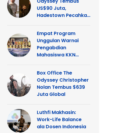
Odyssey Tembus
US$90 Juta,
Hadestown Pecahkan
Rekor
Empat Program
Unggulan Warnai
Pengabdian
Mahasiswa KKN
Tematik UNP di
Kelurahan Ganting
Box Office The
Odyssey Christopher
Nolan Tembus $639
Juta Global
Luthfi Makhasin:
Work-Life Balance
ala Dosen Indonesia