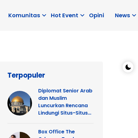
Komunitas
Hot Event
Opini
News
Terpopuler
Diplomat Senior Arab
dan Muslim
Luncurkan Rencana
Lindungi Situs-Situs
Keagamaan Islam
dan Kristen di
Box Office The
Yerusalem