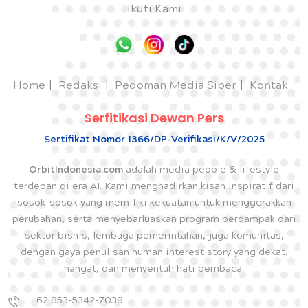
Ikuti Kami
Home
Redaksi
Pedoman Media Siber
Kontak
Serfitikasi Dewan Pers
Sertifikat Nomor 1366/DP-Verifikasi/K/V/2025
OrbitIndonesia.com
adalah media people & lifestyle
terdepan di era AI. Kami menghadirkan kisah inspiratif dari
sosok-sosok yang memiliki kekuatan untuk menggerakkan
perubahan, serta menyebarluaskan program berdampak dari
sektor bisnis, lembaga pemerintahan, juga komunitas,
dengan gaya penulisan human interest story yang dekat,
hangat, dan menyentuh hati pembaca.
+62 853-5342-7038