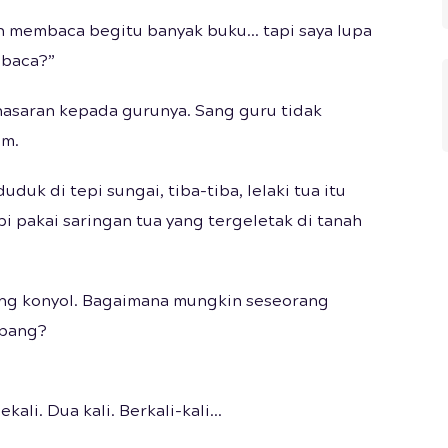
ah membaca begitu banyak buku… tapi saya lupa
mbaca?”
nasaran kepada gurunya. Sang guru tidak
am.
uk di tepi sungai, tiba-tiba, lelaki tua itu
pi pakai saringan tua yang tergeletak di tanah
ang konyol. Bagaimana mungkin seseorang
ubang?
ali. Dua kali. Berkali-kali…