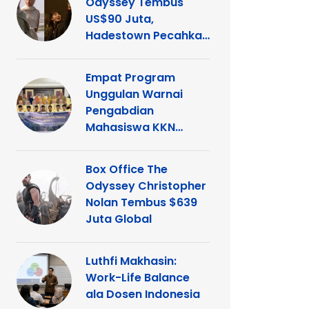
Odyssey Tembus
US$90 Juta,
Hadestown Pecahkan
Rekor
Empat Program
Unggulan Warnai
Pengabdian
Mahasiswa KKN
Tematik UNP di
Kelurahan Ganting
Box Office The
Odyssey Christopher
Nolan Tembus $639
Juta Global
Luthfi Makhasin:
Work-Life Balance
ala Dosen Indonesia