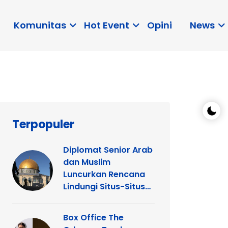
Komunitas
Hot Event
Opini
News
Terpopuler
Diplomat Senior Arab
dan Muslim
Luncurkan Rencana
Lindungi Situs-Situs
Keagamaan Islam
dan Kristen di
Box Office The
Yerusalem