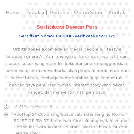
Home
Redaksi
Pedoman Media Siber
Kontak
Serfitikasi Dewan Pers
Sertifikat Nomor 1366/DP-Verifikasi/K/V/2025
OrbitIndonesia.com
adalah media people & lifestyle
terdepan di era AI. Kami menghadirkan kisah inspiratif dari
sosok-sosok yang memiliki kekuatan untuk menggerakkan
perubahan, serta menyebarluaskan program berdampak dari
sektor bisnis, lembaga pemerintahan, juga komunitas,
dengan gaya penulisan human interest story yang dekat,
hangat, dan menyentuh hati pembaca.
+62 853-5342-7038
Rooftop 24 Coworking Space Jalan Genteng Ijo Nomor
80, RT 011 RW 07, Kelurahan Karet Kuningan, Kecamatan
Setiabudi, Kota Jakarta Selatan, Daerah Khusus Ibukota
Jakarta 12940