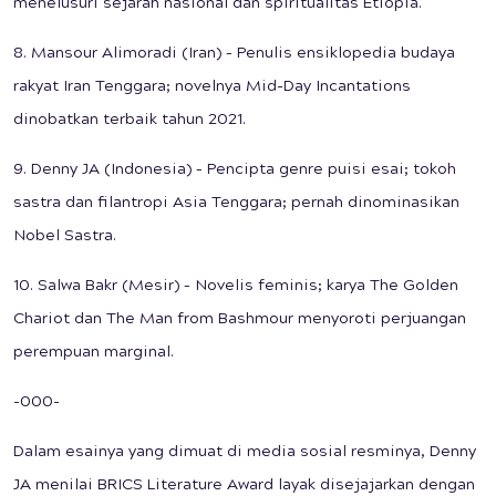
menelusuri sejarah nasional dan spiritualitas Etiopia.
8. Mansour Alimoradi (Iran) – Penulis ensiklopedia budaya
rakyat Iran Tenggara; novelnya Mid-Day Incantations
dinobatkan terbaik tahun 2021.
9. Denny JA (Indonesia) – Pencipta genre puisi esai; tokoh
sastra dan filantropi Asia Tenggara; pernah dinominasikan
Nobel Sastra.
10. Salwa Bakr (Mesir) – Novelis feminis; karya The Golden
Chariot dan The Man from Bashmour menyoroti perjuangan
perempuan marginal.
-000-
Dalam esainya yang dimuat di media sosial resminya, Denny
JA menilai BRICS Literature Award layak disejajarkan dengan