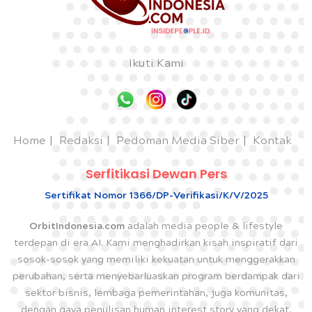
Ikuti Kami
Home
Redaksi
Pedoman Media Siber
Kontak
Serfitikasi Dewan Pers
Sertifikat Nomor 1366/DP-Verifikasi/K/V/2025
OrbitIndonesia.com
adalah media people & lifestyle
terdepan di era AI. Kami menghadirkan kisah inspiratif dari
sosok-sosok yang memiliki kekuatan untuk menggerakkan
perubahan, serta menyebarluaskan program berdampak dari
sektor bisnis, lembaga pemerintahan, juga komunitas,
dengan gaya penulisan human interest story yang dekat,