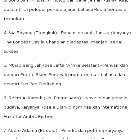
3. Sonu Saini (India) – Filolog dan penerjemah Rusia–India;
dosen JNU; pelopor pembelajaran bahasa Rusia berbasis
teknologi.
4. Ma Boyong (Tiongkok) – Penulis sejarah-fantasi; karyanya
The Longest Day in Chang’an diadaptasi menjadi serial
sukses.
5. Nthabiseng JahRose Jafta (Afrika Selatan) – Penyair dan
pendiri Poetic Blues Festival; promotor multibahasa dan
pendiri Sun Peo Publishing.
6. Reem Al Kamali (Uni Emirat Arab) – Novelis dan jurnalis
budaya; karyanya Rose’s Diary dinominasikan International
Prize for Arabic Fiction.
7. Abere Adamu (Etiopia) – Penulis dan politisi; karyanya